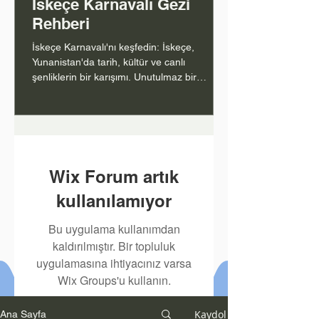
İskeçe Karnavalı Gezi
Rehberi
İskeçe Karnavalı'nı keşfedin: İskeçe,
Yunanistan'da tarih, kültür ve canlı
şenliklerin bir karışımı. Unutulmaz bir
deneyim için rehberiniz.
1
/
80
Wix Forum artık
kullanılamıyor
Bu uygulama kullanımdan
kaldırılmıştır. Bir topluluk
uygulamasına ihtiyacınız varsa
Wix Groups'u kullanın.
Kaydol
Ana Sayfa