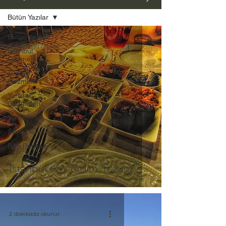
Bütün Yazılar
Bütün Yazılar
1 dakikada okunur
İstanbul
Gezmeleri
Türkiye
Gezmeleri
Yurtdışı
Gezmeleri
Yeme İçme
Seyir Defteri
Bilgi Bankası
İstanbul'um Tadım Tuzum
2 dakikada okunur