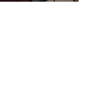
Sapho ve Kadınlarının
Başkenti; Erossos
25
/
27
gezibahcesi@gmail.com
Facebook
Instagram