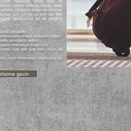
turlar hakkında kendi bilgi ve
hçesi’nin sizlere sunmuş olduğu video
di çekmiş olduğunuz video ve resimleri
 Burada yurt için ya da yurt dışı fark
ilgiler edinebilir ve siz de gittiğiniz
ızı genişletir.
neklerinizin ortaya çıkmasını sağlar.
ik ve bilginizi artırır.
rler tanımanıza fırsat verir.
ezmek size pek çok farklı insan ile
izi özgür hissetmek istiyorsanız hiç
letisime gecin