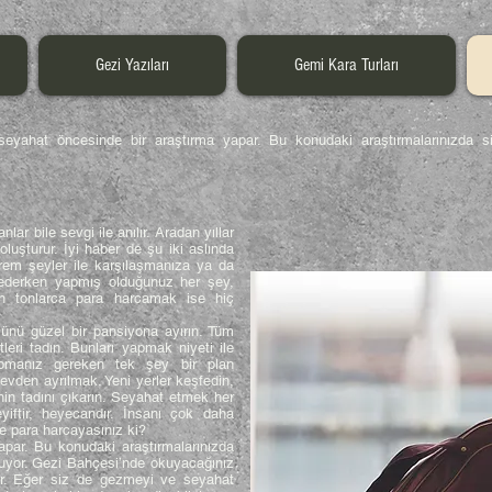
Gezi Yazıları
Gemi Kara Turları
rkes seyahat öncesinde bir araştırma yapar. Bu konudaki araştırmalarınız
ar bile sevgi ile anılır. Aradan yıllar
luşturur. İyi haber de şu iki aslında
rem şeyler ile karşılaşmanıza ya da
ederken yapmış olduğunuz her şey,
in tonlarca para harcamak ise hiç
münü güzel bir pansiyona ayırın. Tüm
etleri tadın. Bunları yapmak niyeti ile
Yapmanız gereken tek şey bir plan
evden ayrılmak. Yeni yerler keşfedin,
in tadını çıkarın. Seyahat etmek her
eyiftir, heyecandır. İnsanı çok daha
e para harcayasınız ki?
par. Bu konudaki araştırmalarınızda
nuyor. Gezi Bahçesi’nde okuyacağınız
ilir. Eğer siz de gezmeyi ve seyahat