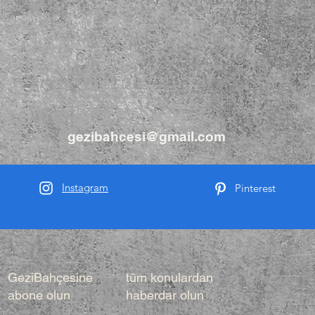
gezibahcesi@gmail.com
Instagram
Pinterest
GeziBahçesine
tüm konulardan
abone olun
haberdar olun