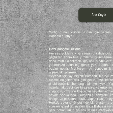
Ana Sayfa
Yurtiçi Turları Yurtdışı Turları için he
Bahçesi sunuyor.
Gezi Bahçesi Sizlerle!
Her şey yoldan çıktığı zaman o kabus dolu anl
geçtikten sonra bile yüzde bir gülümseme o
daha mutlu olabilmek için çok büyük ekst
yapmanıza falan hiç gerek yok, seyahat 
başarı getirir. Muhteşem bir deneyim iç
pişmanlık getirmez.
Seyahat için ayırdığınız bütçeniz bir bölü
turistik bölgeleri deli gibi gezin, özel lezz
girebileceğiniz herhangi bir yol yok. 
hazırlamak, cebinize biraz para koymak ve 
yiyip için, özgürce koşun ve seyahat etmen
şeydir sonucunda. Sürprizdir, sevgidir, k
enerjik ve çok daha mutlu yapar. Başka ney
Herkes seyahat öncesinde bir araştırma ya
size en güzel tavsiyeleri Gezi Bahçesi su
gezi notları sizin de çok işinize yarayab