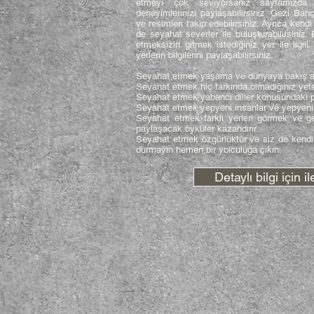
etmeyi çok seviyorsanız sayfamızda 
deneyimlerinizi paylaşabilirsiniz. Gezi Ba
ve resimleri takip edebilirsiniz. Ayrıca ken
de seyahat severler ile buluşturabilirsiniz.
etmeksizin gitmek istediğiniz yer ile ilgili b
yerlerin bilgilerini paylaşabilirsiniz.
Seyahat etmek yaşama ve dünyaya bakış açın
Seyahat etmek hiç farkında olmadığınız yete
Seyahat etmek yabancı diller konusundaki prat
Seyahat etmek yepyeni insanlar ve yepyeni ye
Seyahat etmek farklı yerleri görmek ve g
paylaşacak öyküler kazandırır.
Seyahat etmek özgürlüktür ve siz de kendin
durmayın hemen bir yolculuğa çıkın.
Detaylı bilgi için i