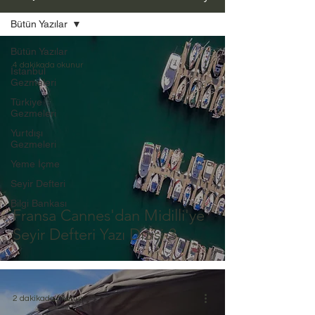
Bütün Yazılar
Bütün Yazılar
4 dakikada okunur
İstanbul
Gezmeleri
Türkiye
Gezmeleri
Yurtdışı
Gezmeleri
Yeme İçme
Seyir Defteri
Bilgi Bankası
Fransa Cannes'dan Midilli'ye
Seyir Defteri Yazı Dizisi-3
2 dakikada okunur