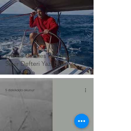
Fransa Cannes'dan Midilli'ye
Seyir Defteri Yazı Dizisi-2
5 dakikada okunur