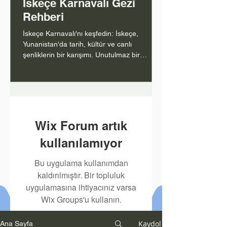
İskeçe Karnavalı Gezi
Rehberi
İskeçe Karnavalı'nı keşfedin: İskeçe,
Yunanistan'da tarih, kültür ve canlı
şenliklerin bir karışımı. Unutulmaz bir
deneyim için rehberiniz.
1
/
80
Wix Forum artık
kullanılamıyor
Bu uygulama kullanımdan
kaldırılmıştır. Bir topluluk
uygulamasına ihtiyacınız varsa
Wix Groups'u kullanın.
Kaydol
Ana Sayfa