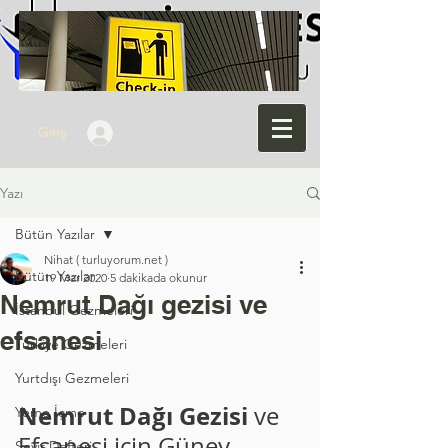
Giriş
Yazı
Bütün Yazılar
Nihat ( turluyorum.net )
Bütün Yazılar
19 Mar 2020
5 dakikada okunur
Nemrut Dağı gezisi ve
İstanbul Gezmeleri
efsanesi
Türkiye Gezmeleri
Yurtdışı Gezmeleri
Nemrut Dağı Gezisi
 ve 
Yeme İçme
Efsanesi için Güney 
Seyir Defteri