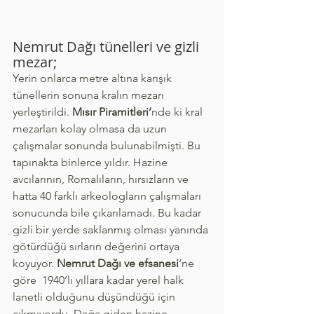
Nemrut Dağı tünelleri ve gizli 
mezar;
Yerin onlarca metre altına karışık 
tünellerin sonuna kralın mezarı 
yerleştirildi. 
Mısır Piramitleri’
nde ki kral 
mezarları kolay olmasa da uzun 
çalışmalar sonunda bulunabilmişti. Bu 
tapınakta binlerce yıldır. Hazine 
avcılarının, Romalıların, hırsızların ve 
hatta 40 farklı arkeologların çalışmaları 
sonucunda bile çıkarılamadı. Bu kadar 
gizli bir yerde saklanmış olması yanında 
götürdüğü sırların değerini ortaya 
koyuyor. 
Nemrut Dağı ve efsanesi
‘ne 
göre  1940’lı yıllara kadar yerel halk 
lanetli olduğunu düşündüğü için 
çıkmıyordu. Dağa giden hazine 