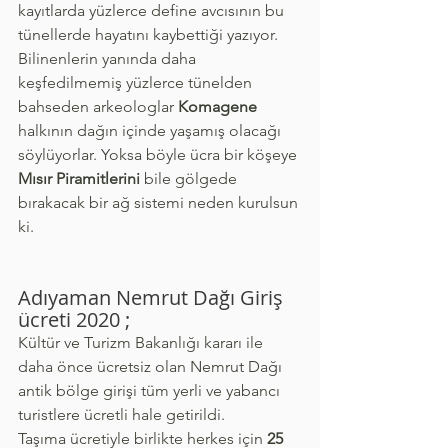
kayıtlarda yüzlerce define avcısının bu 
tünellerde hayatını kaybettiği yazıyor.  
Bilinenlerin yanında daha 
keşfedilmemiş yüzlerce tünelden 
bahseden arkeologlar 
Komagene
halkının dağın içinde yaşamış olacağı 
söylüyorlar. Yoksa böyle ücra bir köşeye 
Mısır Piramitlerini
 bile gölgede 
bırakacak bir ağ sistemi neden kurulsun 
ki.
Adıyaman Nemrut Dağı Giriş 
ücreti 2020 ;
Kültür ve Turizm Bakanlığı kararı ile 
daha önce ücretsiz olan Nemrut Dağı 
antik bölge girişi tüm yerli ve yabancı 
turistlere ücretli hale getirildi.
Taşıma ücretiyle birlikte herkes için 
25 