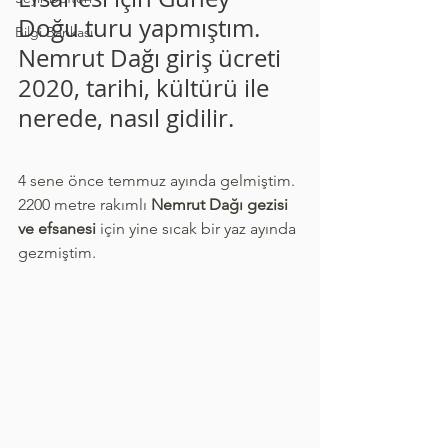
Doğu turu yapmıştım. 
Bilgi Bankası
Nemrut Dağı giriş ücreti 
2020, tarihi, kültürü ile 
nerede, nasıl gidilir.
4 sene önce temmuz ayında gelmiştim. 
2200 metre rakımlı 
Nemrut Dağı gezisi 
ve efsanesi 
için yine sıcak bir yaz ayında 
gezmiştim.