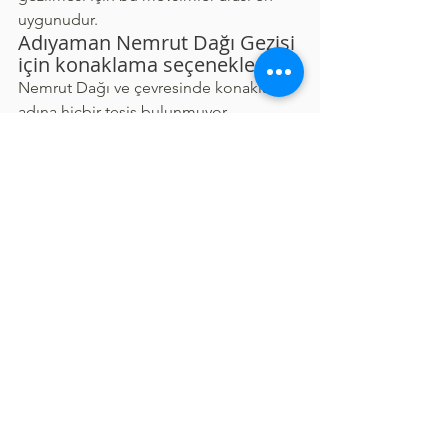
uygunudur.
Adıyaman Nemrut Dağı Gezisi 
için konaklama seçenekleri
Nemrut Dağı ve çevresinde konaklama 
adına hiçbir tesis bulunmuyor.  
Adıyaman ve ilçelerindeki merkezi 
otelleri kullanmanız gerekir. Eğer tur ile 
gelmediyseniz.  Merkezdeki bir çok 
otel, pansiyon, apart gibi seçenekler 
bulunuyor. Buradan sonrasını ya kendi 
aracınız ile yada günlük turlara 
katılmalısınız. Ben size günlük turları 
öneririm. Çünkü rehber eşliğinde 
Nemrut dağına çıkarken bile birçok 
tarihi yerleri gezerek çıkıyorlar.  Sabah 
Gün doğumu veya Akşam gün batımı 
turları olarak ikiye ayrılıyor.  Tercih sizin.
Adıyaman Nemrut Dağı Kamp 
Alanları :