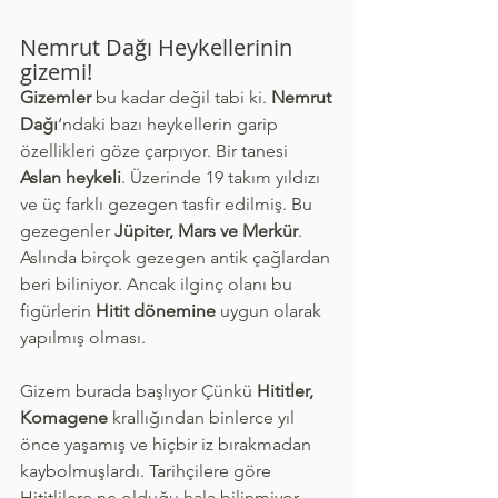
Nemrut Dağı Heykellerinin 
gizemi!
Gizemler
 bu kadar değil tabi ki. 
Nemrut 
Dağı
‘ndaki bazı heykellerin garip 
özellikleri göze çarpıyor. Bir tanesi
Aslan heykeli
. Üzerinde 19 takım yıldızı 
ve üç farklı gezegen tasfir edilmiş. Bu 
gezegenler 
Jüpiter, Mars ve Merkür
. 
Aslında birçok gezegen antik çağlardan 
beri biliniyor. Ancak ilginç olanı bu 
figürlerin 
Hitit dönemine
 uygun olarak 
yapılmış olması.
Gizem burada başlıyor Çünkü 
Hititler, 
Komagene
 krallığından binlerce yıl 
önce yaşamış ve hiçbir iz bırakmadan 
kaybolmuşlardı. Tarihçilere göre 
Hititlilere ne olduğu hala bilinmiyor. 