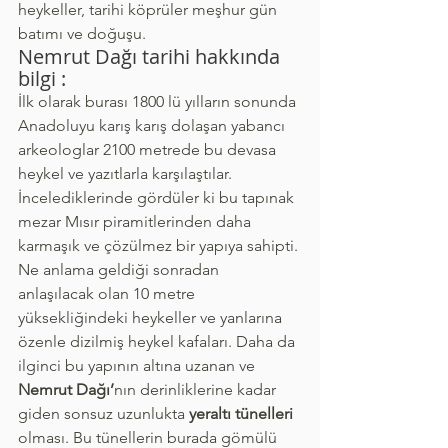
heykeller, tarihi köprüler meşhur gün 
batımı ve doğuşu.
Nemrut Dağı tarihi hakkında 
bilgi :
İlk olarak burası 1800 lü yılların sonunda 
Anadoluyu karış karış dolaşan yabancı 
arkeologlar 2100 metrede bu devasa 
heykel ve yazıtlarla karşılaştılar. 
İncelediklerinde gördüler ki bu tapınak 
mezar Mısır piramitlerinden daha 
karmaşık ve çözülmez bir yapıya sahipti. 
Ne anlama geldiği sonradan 
anlaşılacak olan 10 metre 
yüksekliğindeki heykeller ve yanlarına 
özenle dizilmiş heykel kafaları. Daha da 
ilginci bu yapının altına uzanan ve 
Nemrut Dağı’
nın derinliklerine kadar 
giden sonsuz uzunlukta 
yeraltı tünelleri
olması. Bu tünellerin burada gömülü 