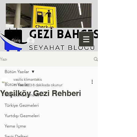
Giriş
Yazı
Bütün Yazılar
vasilis klimantakis
Bütün Yazılar
19 Kas 2023
8 dakikada okunur
Yeşilköy Gezi Rehberi
İstanbul Gezmeleri
Türkiye Gezmeleri
Yurtdışı Gezmeleri
Yeme İçme
Seyir Defteri