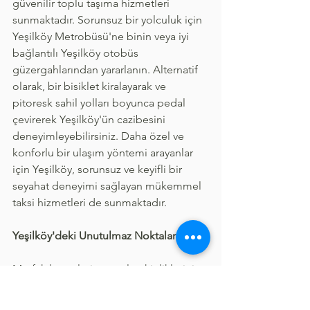
güvenilir toplu taşıma hizmetleri 
sunmaktadır. Sorunsuz bir yolculuk için 
Yeşilköy Metrobüsü'ne binin veya iyi 
bağlantılı Yeşilköy otobüs 
güzergahlarından yararlanın. Alternatif 
olarak, bir bisiklet kiralayarak ve 
pitoresk sahil yolları boyunca pedal 
çevirerek Yeşilköy'ün cazibesini 
deneyimleyebilirsiniz. Daha özel ve 
konforlu bir ulaşım yöntemi arayanlar 
için Yeşilköy, sorunsuz ve keyifli bir 
seyahat deneyimi sağlayan mükemmel 
taksi hizmetleri de sunmaktadır.
Yeşilköy'deki Unutulmaz Noktalar
Mutfak lezzetleri ve canlı etkinliklerinin 
yanı sıra, Yeşilköy zengin bir tarihe 
sahiptir ve birçok büyüleyici simge 