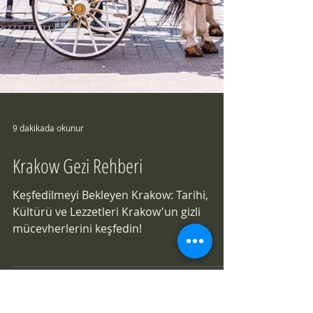
9 dakikada okunur
Krakow Gezi Rehberi
Keşfedilmeyi Bekleyen Krakow: Tarihi,
Kültürü ve Lezzetleri Krakow'un gizli
mücevherlerini keşfedin!