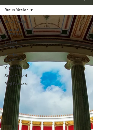
Bütün Yazılar
Bütün Yazılar
İstanbul
Gezmeleri
Türkiye
Gezmeleri
Yurtdışı
Gezmeleri
Yeme İçme
Seyir Defteri
Bilgi Bankası