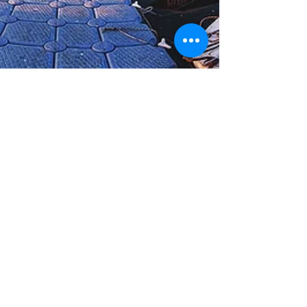
4 dakikada okunur
Tekirdağ Gezilecek Yerler ve Gezi
Rehberi