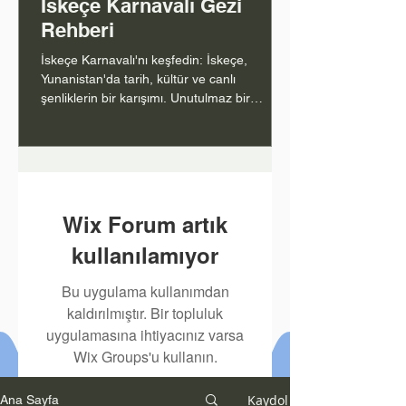
İskeçe Karnavalı Gezi
Rehberi
İskeçe Karnavalı'nı keşfedin: İskeçe,
Yunanistan'da tarih, kültür ve canlı
şenliklerin bir karışımı. Unutulmaz bir
deneyim için rehberiniz.
1
/
80
Wix Forum artık
kullanılamıyor
Bu uygulama kullanımdan
kaldırılmıştır. Bir topluluk
uygulamasına ihtiyacınız varsa
Wix Groups'u kullanın.
Kaydol
Ana Sayfa