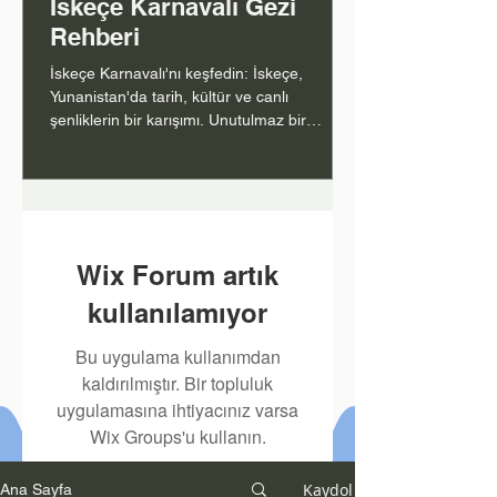
İskeçe Karnavalı Gezi
Rehberi
İskeçe Karnavalı'nı keşfedin: İskeçe,
Yunanistan'da tarih, kültür ve canlı
şenliklerin bir karışımı. Unutulmaz bir
deneyim için rehberiniz.
1
/
80
Wix Forum artık
kullanılamıyor
Bu uygulama kullanımdan
kaldırılmıştır. Bir topluluk
uygulamasına ihtiyacınız varsa
Wix Groups'u kullanın.
Kaydol
Ana Sayfa