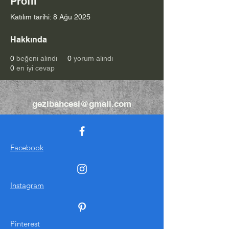
Profil
Katılım tarihi: 8 Ağu 2025
Hakkında
0
beğeni alındı
0
yorum alındı
0
en iyi cevap
gezibahcesi@gmail.com
Facebook
Instagram
Pinterest