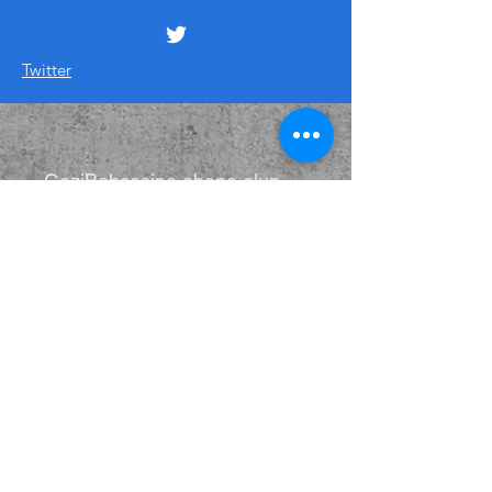
Twitter
GeziBahçesine abone olun
tüm konulardan haberdar olun
Hemen Abone Ol
© 2025 gezibahcesi tarafından yapılmıştır