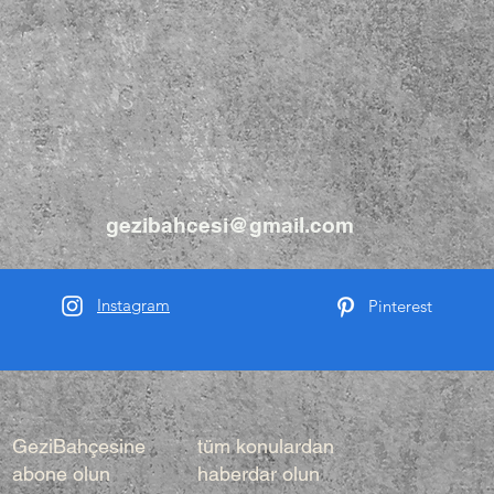
gezibahcesi@gmail.com
Instagram
Pinterest
GeziBahçesine
tüm konulardan
abone olun
haberdar olun