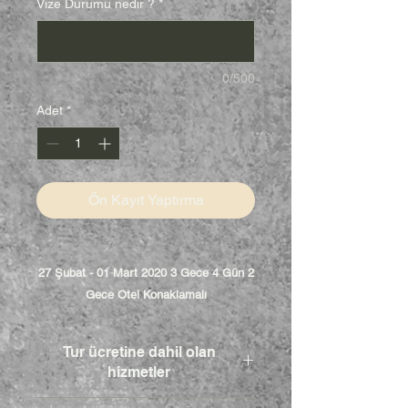
Vize Durumu nedir ?
*
0/500
Adet
*
Ön Kayıt Yaptırma
27 Şubat - 01 Mart 2020 3 Gece 4 Gün 2
Gece Otel Konaklamalı
Nausa karnavalı turu alan misafirler
Tur ücretine dahil olan
Cuma selanik turunu yapıyorlar ,
hizmetler
Cumartesi günü ise Nausaa karnavalına
gidiyorlar .
*Gidiş & Dönüş Ulaşım.