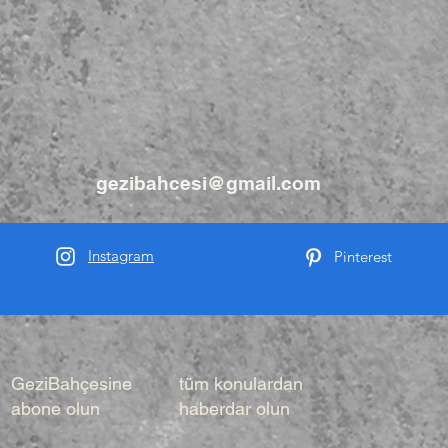
gezibahcesi@gmail.com
Instagram
Pinterest
GeziBahçesine
tüm konulardan
abone olun
haberdar olun