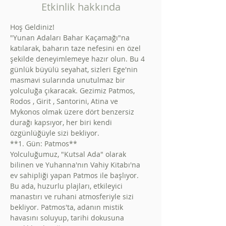
Etkinlik hakkında
Hoş Geldiniz!
"Yunan Adaları Bahar Kaçamağı"na 
katılarak, baharın taze nefesini en özel 
şekilde deneyimlemeye hazır olun. Bu 4 
günlük büyülü seyahat, sizleri Ege'nin 
masmavi sularında unutulmaz bir 
yolculuğa çıkaracak. Gezimiz Patmos, 
Rodos , Girit , Santorini, Atina ve 
Mykonos olmak üzere dört benzersiz 
durağı kapsıyor, her biri kendi 
özgünlüğüyle sizi bekliyor.
**1. Gün: Patmos**
Yolculuğumuz, "Kutsal Ada" olarak 
bilinen ve Yuhanna'nın Vahiy Kitabı'na 
ev sahipliği yapan Patmos ile başlıyor. 
Bu ada, huzurlu plajları, etkileyici 
manastırı ve ruhani atmosferiyle sizi 
bekliyor. Patmos'ta, adanın mistik 
havasını soluyup, tarihi dokusuna 