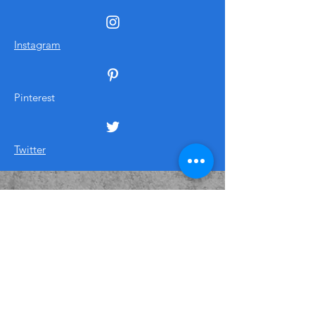
Instagram
Pinterest
Twitter
GeziBahçesine abone olun
tüm konulardan haberdar olun