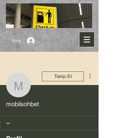
Giriş
Diğer Eylemler
Takip Et
mobilsohbet
mobilsohbet