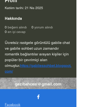
Profil
Katılım tarihi: 21 Nis 2025
Hakkında
0
beğeni alındı
0
yorum alındı
0
en iyi cevap
Ücretsiz rastgele görüntülü gabile chat 
ve gabile sohbet uzun zamandır 
romantik bağlantılar arayan kişiler için 
popüler bir çevrimiçi alan 
olmuştur.
https://gabilessohbet.blogspot.
com/
gezibahcesi@gmail.com
Facebook