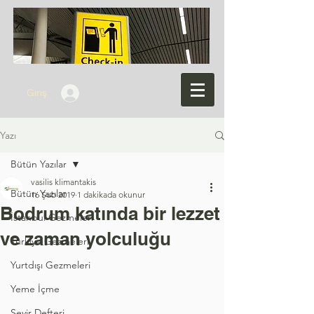
Giriş
Yazı
Bütün Yazılar
vasilis klimantakis
Bütün Yazılar
16 Şub 2019
1 dakikada okunur
Bodrum katında bir lezzet
İstanbul Gezmeleri
ve zaman yolculuğu
Türkiye Gezmeleri
Yurtdışı Gezmeleri
Yeme İçme
Seyir Defteri