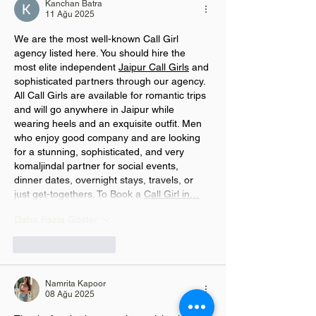
Kanchan Batra
11 Ağu 2025
We are the most well-known Call Girl 
agency listed here. You should hire the 
most elite independent 
Jaipur Call Girls
 and 
sophisticated partners through our agency. 
All Call Girls are available for romantic trips 
and will go anywhere in Jaipur while 
wearing heels and an exquisite outfit. Men 
who enjoy good company and are looking 
for a stunning, sophisticated, and very 
komaljindal partner for social events, 
dinner dates, overnight stays, travels, or 
just get-togethers. To Book a 
Call Girl in…
Daha Fazla Göster
Beğen
Yanıtla
Namrita Kapoor
08 Ağu 2025