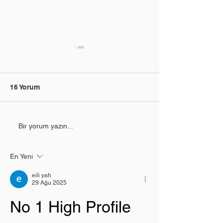
16 Yorum
Avrupa'da Hiç
Eski Mısır'a Yel
Bir yorum yazın...
Duymadığınız 5 Gizli
Safaga Limanı'
Firavunların
Noel Pazarları
En Yeni
Hazinelerine U
Efsanevi Yolcu
eili yah
29 Ağu 2025
No 1 High Profile 