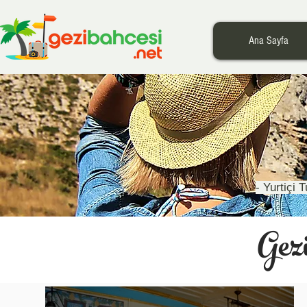
Ana Sayfa
- Yurtiçi 
Gez