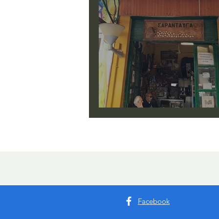
Girit'te 40 Yumurtanin hat
© 2025 gezibahcesi tarafından yapılmıştır
Facebook