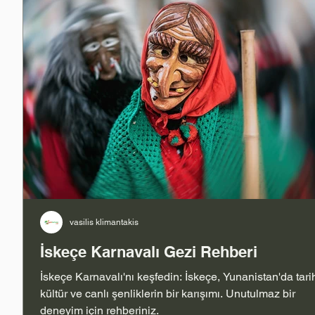
i
vasilis klimantakis
İskeçe Karnavalı Gezi Rehberi
İskeçe Karnavalı'nı keşfedin: İskeçe, Yunanistan'da tari
kültür ve canlı şenliklerin bir karışımı. Unutulmaz bir
deneyim için rehberiniz.