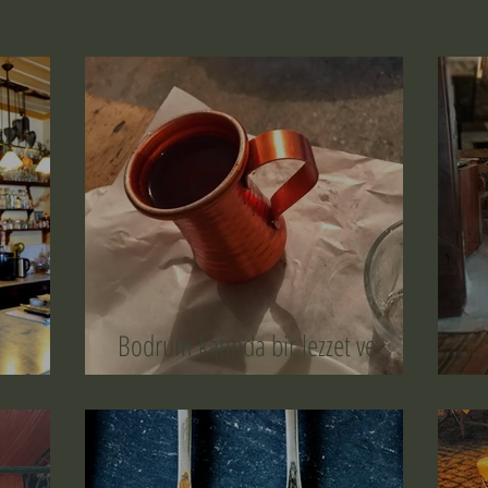
Bodrum katında bir lezzet ve
eyfi
zaman yolculuğu
R
Wix Forum artık
kullanılamıyor