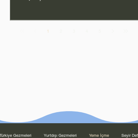
1
2
3
4
5
Türkiye Gezmeleri
Yurtdışı Gezmeleri
Yeme İçme
Seyir Def