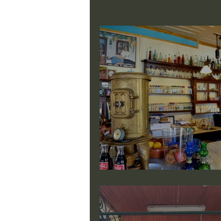
Bilgi Bankası
Midilli ' de Kafe ve Meze K