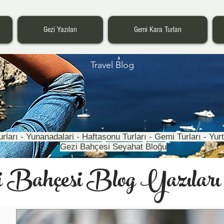
Gezi Yazıları
Gemi Kara Turları
Travel Blog
Turları - Yunanadalari - Haftasonu Turları - Gemi Turları - Yurt
Gezi Bahçesi Seyahat Bloğu
i Bahçesi Blog Yazıları