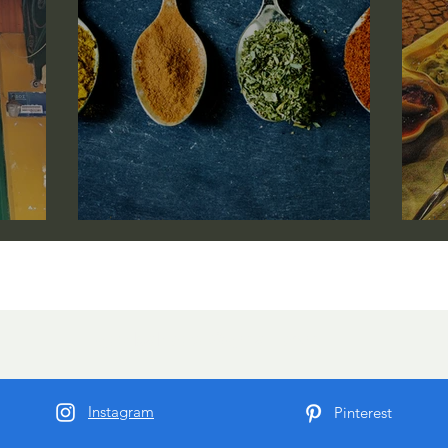
Bu uygulama kullanımdan kaldırılmıştır.
Bir topluluk uygulamasına ihtiyacınız
varsa Wix Groups'u kullanın.
iri var
İzmir'de ne ve nerde yenilir ?
İ
gezibahcesi@gmail.com
Instagram
Pinterest