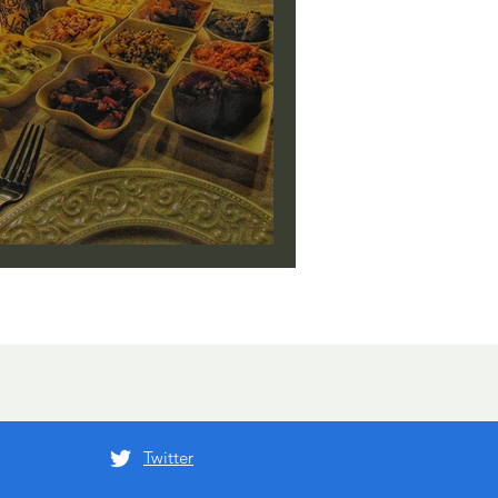
stanbul'um Tadım Tuzum
Twitter